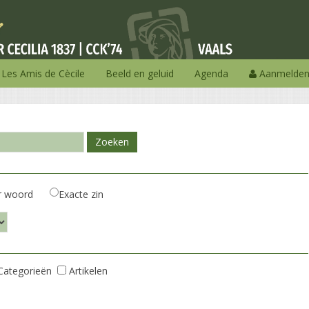
Les Amis de Cècile
Beeld en geluid
Agenda
Aanmelde
Zoeken
r woord
Exacte zin
Categorieën
Artikelen