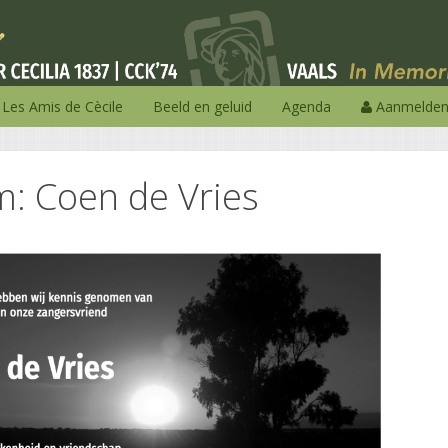
Les Amis de Cècile
Beeld en geluid
Agenda
Aanmelde
: Coen de Vries