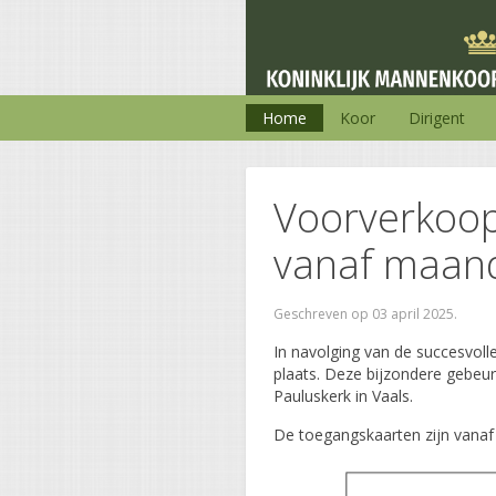
Home
Koor
Dirigent
Voorverkoo
vanaf maanda
Geschreven op
03 april 2025
.
In navolging van de succesvolle
plaats. Deze bijzondere gebeur
Pauluskerk in Vaals.
De toegangskaarten zijn vanaf 