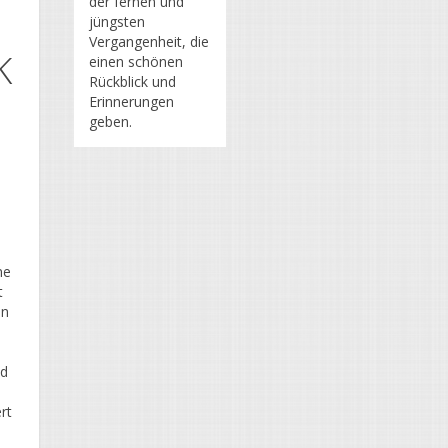
der fernen und
jüngsten
Vergangenheit, die
K
einen schönen
Rückblick und
Erinnerungen
geben.
ne
t
an
nd
rt