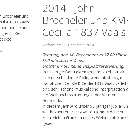
2014 - John
Bröcheler und KM
n Bröcheler und
cilia 1837 Vaals.
John und seinen
Cecilia 1837 Vaals
lgreich. Kein
epackte
Verfasst am
05. Dezember 2014
.
.
Sonntag, den 14. Dezember um 17.00 Uhr in
St.Pauluskirche Vaals.
Eintritt € 7,50. Keine Sitzplatzreservierung.
Bei allen großen Festen im Jahr, spielt Musik
eine entscheidende Rolle, wenn nicht sogar ei
Hauptrolle. Der KMK Cecilia 1837 Vaals verleih
eine sehr schöne musikalische Interpretation 
der Weihnachtsstimmung in der Vaalser
Gemeinde.
In diesem Jahr wird unser 50-jähriger Jubilar u
weltbekannten Bass-Bariton John Bröcheler
zusätzlichen Glanz an dieses Weihnachtskonze
geben.