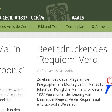
Les Amis de Cècile
Bild und Ton
Terminplan
Anmelden
Mal in
Beeindruckendes
'Requiem' Verdi
roonk”
Verfasst am
05. Mai 2015
.
Zu ehren des Gedenktags an die
Kriegsopfer, am Montag den 4. Mai 2015,
führte der Königliche Männerchor Cecilia
s Jahres war es
1837 Vaals, unter der Leitung von
K 1837 teilnahm
Emmanuël Pleijers, Verdis Requiem auf
ährliche
eindrucksvolle Weise auf.
 auch in den